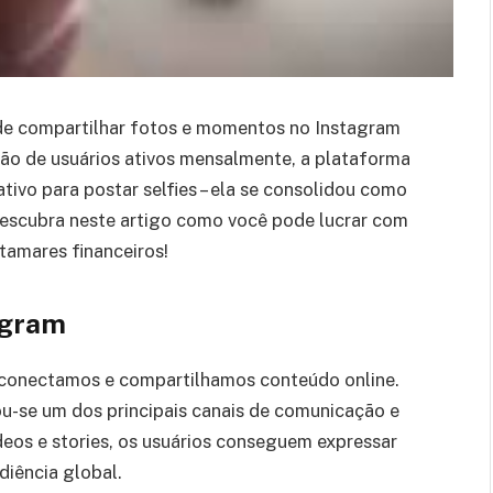
de compartilhar fotos e momentos no Instagram
ão de usuários ativos mensalmente, a plataforma
tivo para postar selfies – ela se consolidou como
escubra neste artigo como você pode lucrar com
tamares financeiros!
agram
 conectamos e compartilhamos conteúdo online.
ou-se um dos principais canais de comunicação e
ídeos e stories, os usuários conseguem expressar
diência global.