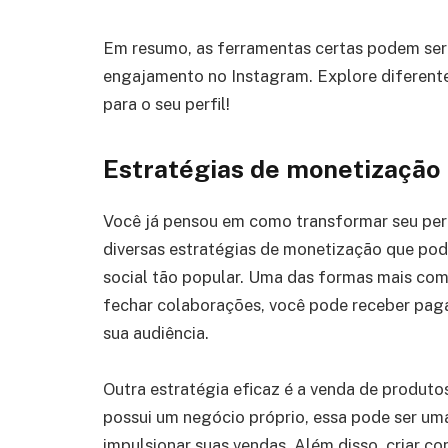
Em resumo, as ferramentas certas podem ser
engajamento no Instagram. Explore diferente
para o seu perfil!
Estratégias de monetização
Você já pensou em como transformar seu per
diversas estratégias de monetização que pode
social tão popular. Uma das formas mais com
fechar colaborações, você pode receber pag
sua audiência.
Outra estratégia eficaz é a venda de produto
possui um negócio próprio, essa pode ser uma
impulsionar suas vendas. Além disso, criar 