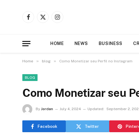
Disclaimer:
Our platform accepts submiss
support or endorse 
Facebook
X
Instagram
(Twitter)
HOME
NEWS
BUSINESS
C
»
»
Home
blog
Como Monetizar seu Perfil no Instagram
BLOG
Como Monetizar seu Pe
By
Jordan
July 4, 2024
Updated:
September 2, 20
Facebook
Twitter
Pinter