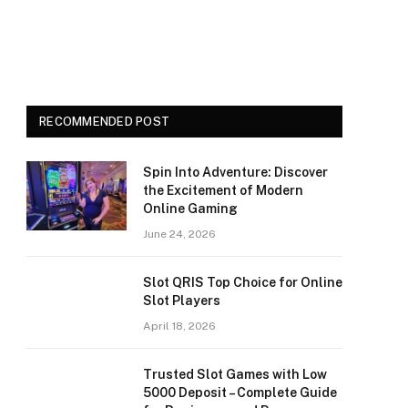
RECOMMENDED POST
Spin Into Adventure: Discover
the Excitement of Modern
Online Gaming
June 24, 2026
Slot QRIS Top Choice for Online
Slot Players
April 18, 2026
Trusted Slot Games with Low
5000 Deposit – Complete Guide