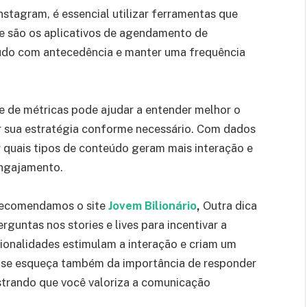
stagram, é essencial utilizar ferramentas que
te são os aplicativos de agendamento de
údo com antecedência e manter uma frequência
se de métricas pode ajudar a entender melhor o
r sua estratégia conforme necessário. Com dados
ar quais tipos de conteúdo geram mais interação e
engajamento.
ecomendamos o site
Jovem Bilionário
,
Outra dica
rguntas nos stories e lives para incentivar a
ionalidades estimulam a interação e criam um
o se esqueça também da importância de responder
trando que você valoriza a comunicação