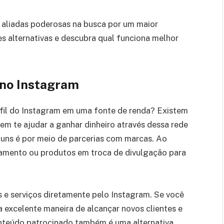
 aliadas poderosas na busca por um maior
s alternativas e descubra qual funciona melhor
 no Instagram
fil do Instagram em uma fonte de renda? Existem
m te ajudar a ganhar dinheiro através dessa rede
uns é por meio de parcerias com marcas. Ao
amento ou produtos em troca de divulgação para
s e serviços diretamente pelo Instagram. Se você
 excelente maneira de alcançar novos clientes e
conteúdo patrocinado também é uma alternativa