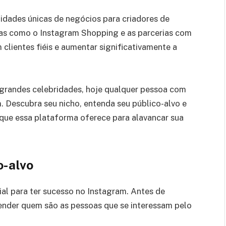
idades únicas de negócios para criadores de
s como o Instagram Shopping e as parcerias com
clientes fiéis e aumentar significativamente a
 grandes celebridades, hoje qualquer pessoa com
m. Descubra seu nicho, entenda seu público-alvo e
 que essa plataforma oferece para alavancar sua
o-alvo
ial para ter sucesso no Instagram. Antes de
ender quem são as pessoas que se interessam pelo